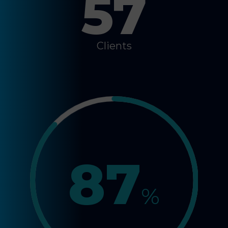
57
Clients
87
%