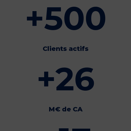
+
500
Clients actifs
+
26
M€ de CA