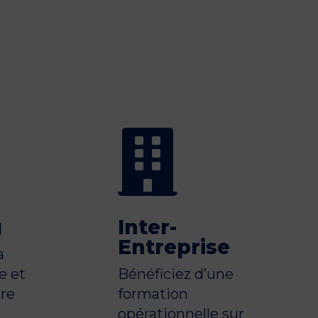

g
Inter-
Entreprise
a
e et
Bénéficiez d’une
tre
formation
opérationnelle sur