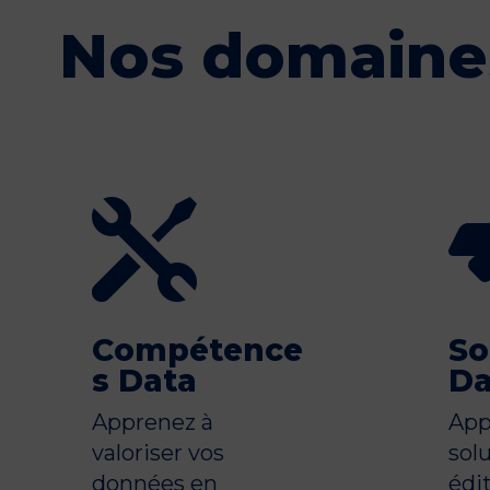
Nos domaine

Compétence
So
s Data
Da
Apprenez à
App
valoriser vos
sol
données en
édi