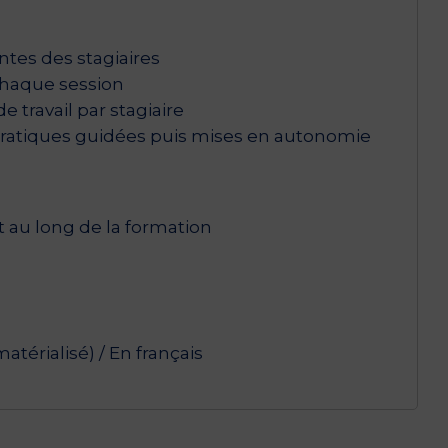
tes des stagiaires
chaque session
de travail par stagiaire
 pratiques guidées puis mises en autonomie
t au long de la formation
térialisé) / En français