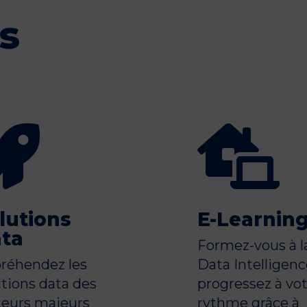
s


lutions
E-Learnin
ta
Formez-vous à l
réhendez les
Data Intelligenc
utions data des
progressez à vo
teurs majeurs
rythme grâce à