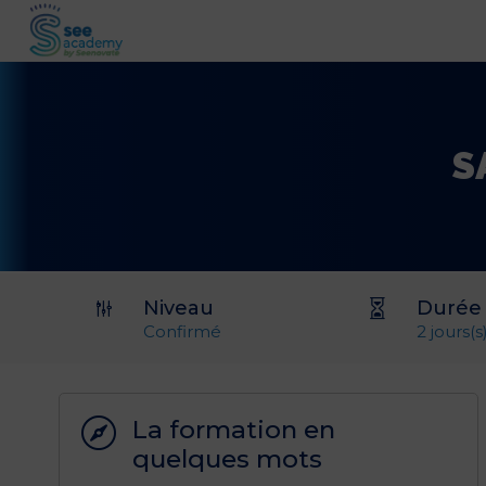
S
Niveau
Durée
g

Confirmé
2 jours(s
La formation en

quelques mots