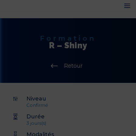
Formation
R – Shiny
#
Retour
Niveau
g
Confirmé
Durée

3 jours(s)
Modalités
