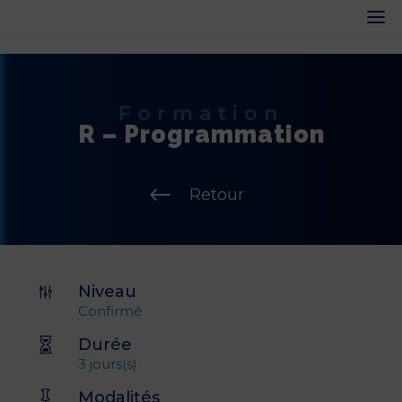
Formation
R – Programmation
#
Retour
Niveau
g
Confirmé
Durée

3 jours(s)
Modalités
