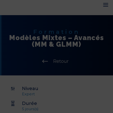
Formation
Modèles Mixtes – Avancés
(MM & GLMM)
#
Retour
Niveau
g
Expert
Durée

5 jours(s)