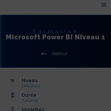
Formation
Microsoft Power BI Niveau 1
#
Retour
Niveau
g
Débutant
Durée

2 jours(s)
Modalités
