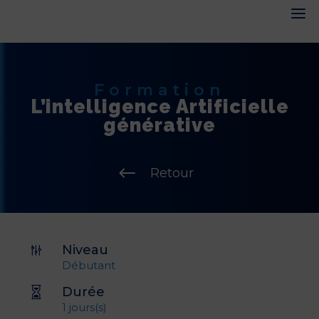
Formation
L’intelligence Artificielle
générative
#
Retour
Niveau
g
Débutant
Durée

1 jours(s)